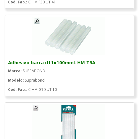
Cod. Fab.:
C HM F30 UT 41
Adhesivo barra d11x100mmL HM TRA
Marca:
SUPRABOND
Modelo:
Suprabond
Cod. Fab.:
C HM G10 UT 10