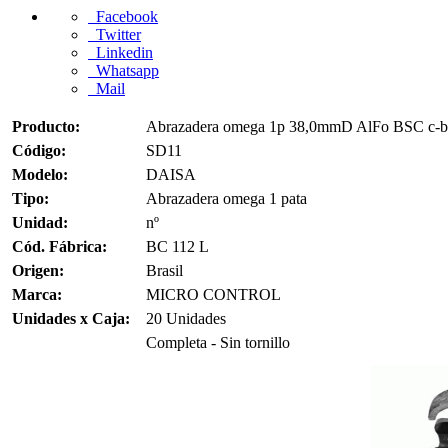
Facebook
Twitter
Linkedin
Whatsapp
Mail
Producto:
Abrazadera omega 1p 38,0mmD AlFo BSC c-b
Código:
SD11
Modelo:
DAISA
Tipo:
Abrazadera omega 1 pata
Unidad:
nº
Cód. Fábrica:
BC 112 L
Origen:
Brasil
Marca:
MICRO CONTROL
Unidades x Caja:
20 Unidades
Completa - Sin tornillo