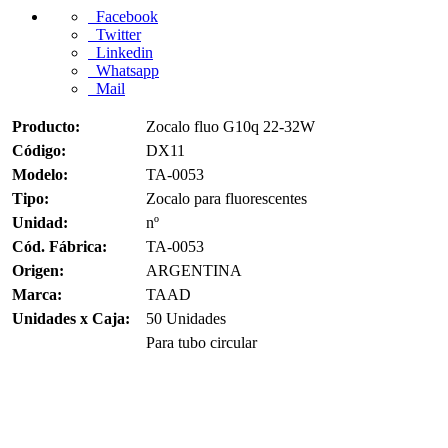
Facebook
Twitter
Linkedin
Whatsapp
Mail
Producto:
Zocalo fluo G10q 22-32W
Código:
DX11
Modelo:
TA-0053
Tipo:
Zocalo para fluorescentes
Unidad:
nº
Cód. Fábrica:
TA-0053
Origen:
ARGENTINA
Marca:
TAAD
Unidades x Caja:
50 Unidades
Para tubo circular