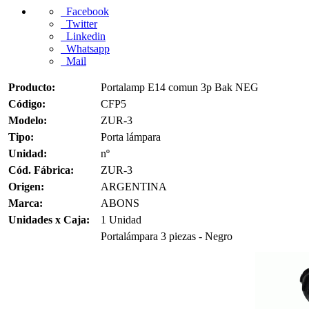
Facebook
Twitter
Linkedin
Whatsapp
Mail
Producto:
Portalamp E14 comun 3p Bak NEG
Código:
CFP5
Modelo:
ZUR-3
Tipo:
Porta lámpara
Unidad:
nº
Cód. Fábrica:
ZUR-3
Origen:
ARGENTINA
Marca:
ABONS
Unidades x Caja:
1 Unidad
Portalámpara 3 piezas - Negro