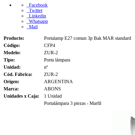
Facebook
Twitter
Linkedin
Whatsapp
Mail
Producto:
Portalamp E27 comun 3p Bak MAR standard
Código:
CFP4
Modelo:
ZUR-2
Tipo:
Porta lámpara
Unidad:
nº
Cód. Fábrica:
ZUR-2
Origen:
ARGENTINA
Marca:
ABONS
Unidades x Caja:
1 Unidad
Portalámpara 3 piezas - Marfil